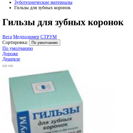
Зуботехнические материалы
Гильзы для зубных коронок
Гильзы для зубных коронок
Вега
Медполимер
СТРУМ
Сортировка:
По умолчанию
По умолчанию
Дороже
Дешевле