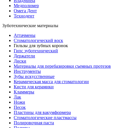
ВладМиВа
Медполимер
Омега Дент
Технодент
Зуботехнические материалы
Аттачмены
Стоматологический воск
Гильзы для зубных коронок
Гипс зуботехнический
Держатели
Диски
Материалы для перебазировки съемных протезов
Инструменты
Зубы искусственные
Керамическая масса для стоматологии
Кисти для керамики
Кламмеры
Лак
Ножи
Песок
Пластины для вакумформера
Стоматологические пластмассы
Полировочная паста
Полиры