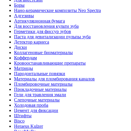
Боры
Нано-керамические композиты Neo Spectra
Адгезивы
Артикуляционная бумага
Для восстановления культи зуба
Герметики для фиссур зубов
Паста для девитализации пульпы зуба
Детектор кариеса
Диски
Коллагеновые биоматериалы
Коффердам
Кровоостанавливающие препараты
Матрицы
Пародонтальные повязки
Материалы для пломбирования каналов
Пломбировочные материалы
Прокладочные материалы
Гели для травления эмали
Слепочные материалы
Холодовая проба
Цемент для фиксации
Штифты
Bisco
Heraeus Kulzer