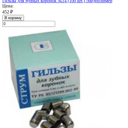
Гильзы для зубных коронок №14 (100 шт.) /Медполимер
Цена:
452 ₽
В корзину