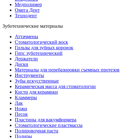
Медполимер
Омега Дент
Технодент
Зуботехнические материалы
Аттачмены
Стоматологический воск
Гильзы для зубных коронок
Гипс зуботехнический
Держатели
Диски
Материалы для перебазировки съемных протезов
Инструменты
Зубы искусственные
Керамическая масса для стоматологии
Кисти для керамики
Кламмеры
Лак
Ножи
Песок
Пластины для вакумформера
Стоматологические пластмассы
Полировочная паста
Полиры