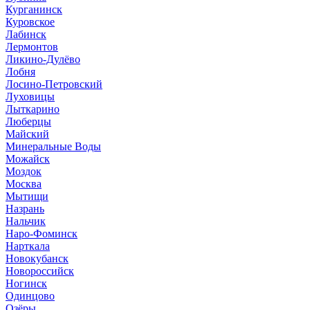
Курганинск
Куровское
Лабинск
Лермонтов
Ликино-Дулёво
Лобня
Лосино-Петровский
Луховицы
Лыткарино
Люберцы
Майский
Минеральные Воды
Можайск
Моздок
Москва
Мытищи
Назрань
Нальчик
Наро-Фоминск
Нарткала
Новокубанск
Новороссийск
Ногинск
Одинцово
Озёры