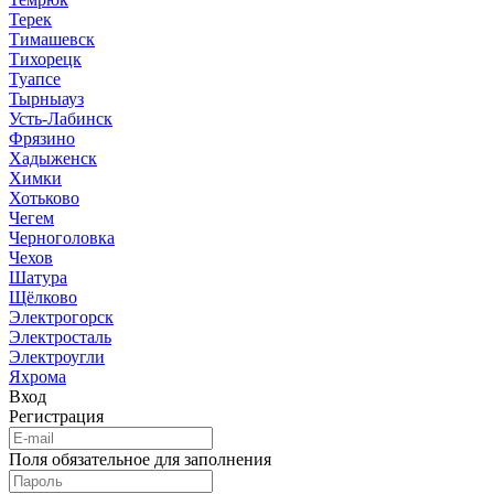
Терек
Тимашевск
Тихорецк
Туапсе
Тырныауз
Усть-Лабинск
Фрязино
Хадыженск
Химки
Хотьково
Чегем
Черноголовка
Чехов
Шатура
Щёлково
Электрогорск
Электросталь
Электроугли
Яхрома
Вход
Регистрация
Поля обязательное для заполнения