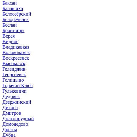
Баксан
Балашиха
Белоозёрский
Белореченск
Беслан
Бронницы
Верея
Видное
Владикавказ
Волоколамск
Воскресенск
Высоковск
Геленджик
Георгиевск
Голицыно
Горячий Ключ
Гулькевичи
Дедовск
Дзержинский
Дигора
Дмитров
Долгопрудный
Домодедово
Дрезна
Дубна