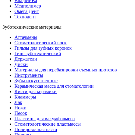
ВладМиВа
Медполимер
Омега Дент
Технодент
Зуботехнические материалы
Аттачмены
Стоматологический воск
Гильзы для зубных коронок
Гипс зуботехнический
Держатели
Диски
Материалы для перебазировки съемных протезов
Инструменты
Зубы искусственные
Керамическая масса для стоматологии
Кисти для керамики
Кламмеры
Лак
Ножи
Песок
Пластины для вакумформера
Стоматологические пластмассы
Полировочная паста
Полиры