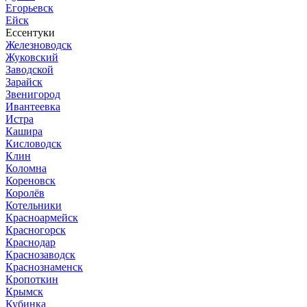
Егорьевск
Ейск
Ессентуки
Железноводск
Жуковский
Заводской
Зарайск
Звенигород
Ивантеевка
Истра
Кашира
Кисловодск
Клин
Коломна
Кореновск
Королёв
Котельники
Красноармейск
Красногорск
Краснодар
Краснозаводск
Краснознаменск
Кропоткин
Крымск
Кубинка