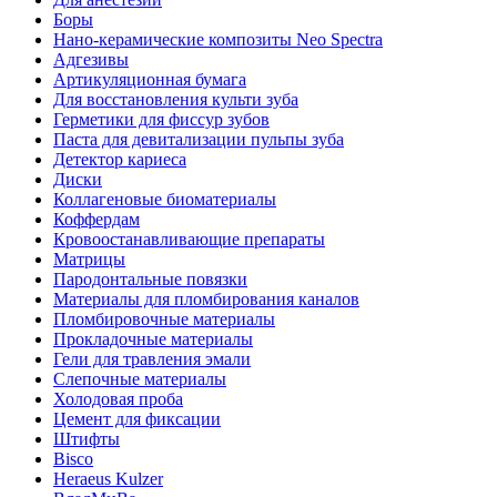
Боры
Нано-керамические композиты Neo Spectra
Адгезивы
Артикуляционная бумага
Для восстановления культи зуба
Герметики для фиссур зубов
Паста для девитализации пульпы зуба
Детектор кариеса
Диски
Коллагеновые биоматериалы
Коффердам
Кровоостанавливающие препараты
Матрицы
Пародонтальные повязки
Материалы для пломбирования каналов
Пломбировочные материалы
Прокладочные материалы
Гели для травления эмали
Слепочные материалы
Холодовая проба
Цемент для фиксации
Штифты
Bisco
Heraeus Kulzer