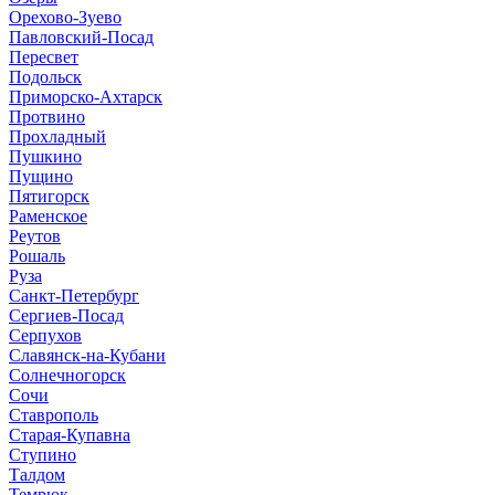
Орехово-Зуево
Павловский-Посад
Пересвет
Подольск
Приморско-Ахтарск
Протвино
Прохладный
Пушкино
Пущино
Пятигорск
Раменское
Реутов
Рошаль
Руза
Санкт-Петербург
Сергиев-Посад
Серпухов
Славянск-на-Кубани
Солнечногорск
Сочи
Ставрополь
Старая-Купавна
Ступино
Талдом
Темрюк