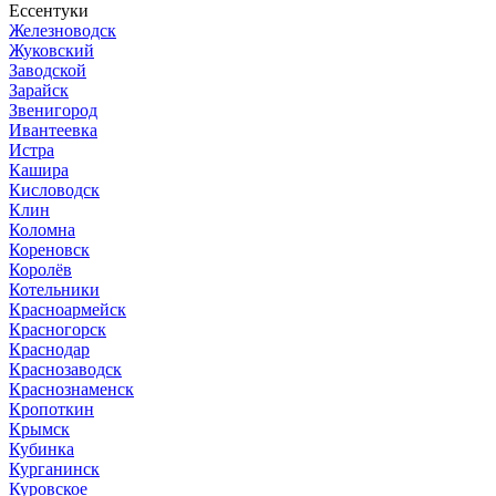
Ессентуки
Железноводск
Жуковский
Заводской
Зарайск
Звенигород
Ивантеевка
Истра
Кашира
Кисловодск
Клин
Коломна
Кореновск
Королёв
Котельники
Красноармейск
Красногорск
Краснодар
Краснозаводск
Краснознаменск
Кропоткин
Крымск
Кубинка
Курганинск
Куровское