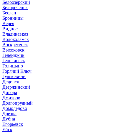
Белоозёрский
Белореченск
Беслан
Бронницы
Верея
Видное
Владикавказ
Волоколамск
Воскресенск
Высоковск
Геленджик
Георгиевск
Голицыно
Горячий Ключ
Гулькевичи
Дедовск
Дзержинский
Дигора
Дмитров
Долгопрудный
Домодедово
Дрезна
Дубна
Егорьевск
Ейск