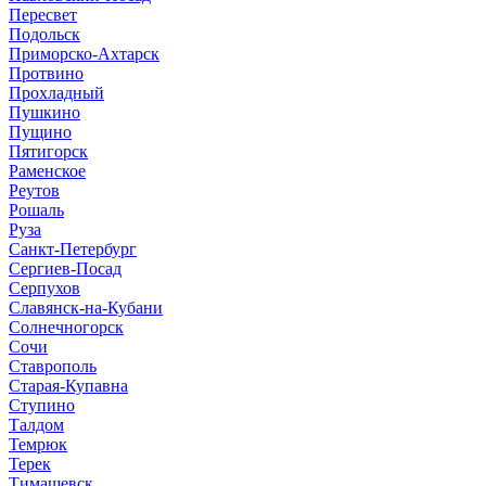
Пересвет
Подольск
Приморско-Ахтарск
Протвино
Прохладный
Пушкино
Пущино
Пятигорск
Раменское
Реутов
Рошаль
Руза
Санкт-Петербург
Сергиев-Посад
Серпухов
Славянск-на-Кубани
Солнечногорск
Сочи
Ставрополь
Старая-Купавна
Ступино
Талдом
Темрюк
Терек
Тимашевск