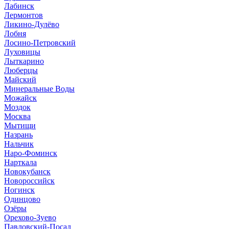
Лабинск
Лермонтов
Ликино-Дулёво
Лобня
Лосино-Петровский
Луховицы
Лыткарино
Люберцы
Майский
Минеральные Воды
Можайск
Моздок
Москва
Мытищи
Назрань
Нальчик
Наро-Фоминск
Нарткала
Новокубанск
Новороссийск
Ногинск
Одинцово
Озёры
Орехово-Зуево
Павловский-Посад