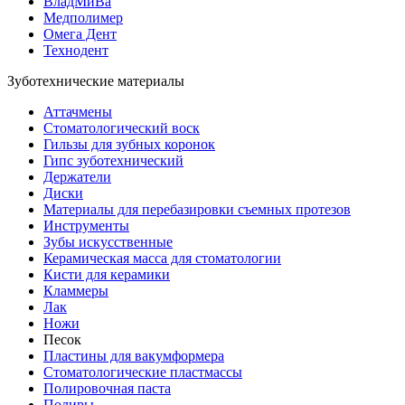
ВладМиВа
Медполимер
Омега Дент
Технодент
Зуботехнические материалы
Аттачмены
Стоматологический воск
Гильзы для зубных коронок
Гипс зуботехнический
Держатели
Диски
Материалы для перебазировки съемных протезов
Инструменты
Зубы искусственные
Керамическая масса для стоматологии
Кисти для керамики
Кламмеры
Лак
Ножи
Песок
Пластины для вакумформера
Стоматологические пластмассы
Полировочная паста
Полиры