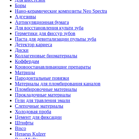
Боры
Нано-керамические композиты Neo Spectra
Адгезивы
Артикуляционная бумага
Для восстановления культи зуба
Герметики для фиссур зубов
Паста для девитализации пульпы зуба
Детектор кариеса
Диски
Коллагеновые биоматериалы
Коффердам
Кровоостанавливающие препараты
Матрицы
Пародонтальные повязки
Материалы для пломбирования каналов
Пломбировочные материалы
Прокладочные материалы
Гели для травления эмали
Слепочные материалы
Холодовая проба
Цемент для фиксации
Штифты
Bisco
Heraeus Kulzer