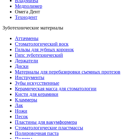
ВладМиВа
Медполимер
Омега Дент
Технодент
Зуботехнические материалы
Аттачмены
Стоматологический воск
Гильзы для зубных коронок
Гипс зуботехнический
Держатели
Диски
Материалы для перебазировки съемных протезов
Инструменты
Зубы искусственные
Керамическая масса для стоматологии
Кисти для керамики
Кламмеры
Лак
Ножи
Песок
Пластины для вакумформера
Стоматологические пластмассы
Полировочная паста
Полиры