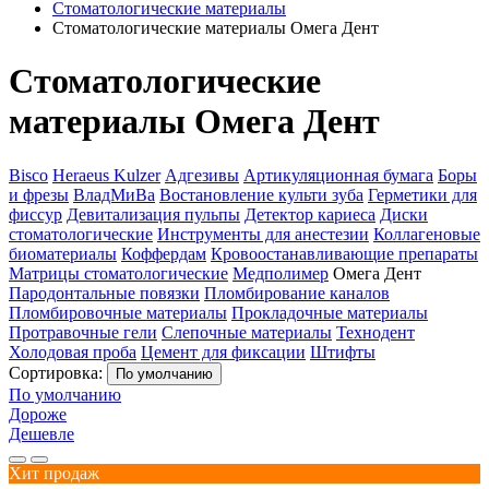
Стоматологические материалы
Стоматологические материалы Омега Дент
Стоматологические
материалы Омега Дент
Bisco
Heraeus Kulzer
Адгезивы
Артикуляционная бумага
Боры
и фрезы
ВладМиВа
Востановление культи зуба
Герметики для
фиссур
Девитализация пульпы
Детектор кариеса
Диски
стоматологические
Инструменты для анестезии
Коллагеновые
биоматериалы
Коффердам
Кровоостанавливающие препараты
Матрицы стоматологические
Медполимер
Омега Дент
Пародонтальные повязки
Пломбирование каналов
Пломбировочные материалы
Прокладочные материалы
Протравочные гели
Слепочные материалы
Технодент
Холодовая проба
Цемент для фиксации
Штифты
Сортировка:
По умолчанию
По умолчанию
Дороже
Дешевле
Хит продаж