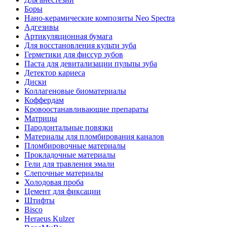
Боры
Нано-керамические композиты Neo Spectra
Адгезивы
Артикуляционная бумага
Для восстановления культи зуба
Герметики для фиссур зубов
Паста для девитализации пульпы зуба
Детектор кариеса
Диски
Коллагеновые биоматериалы
Коффердам
Кровоостанавливающие препараты
Матрицы
Пародонтальные повязки
Материалы для пломбирования каналов
Пломбировочные материалы
Прокладочные материалы
Гели для травления эмали
Слепочные материалы
Холодовая проба
Цемент для фиксации
Штифты
Bisco
Heraeus Kulzer