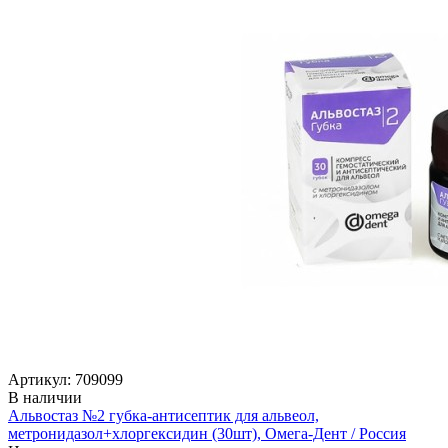
Артикул: 709099
В наличии
Альвостаз №2 губка-антисептик для альвеол,
метронидазол+хлоргексидин (30шт), Омега-Дент / Россия