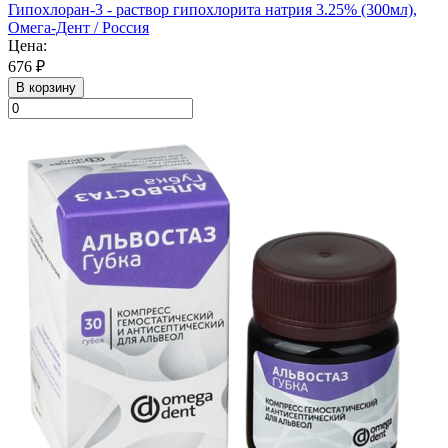
Гипохлоран-3 - раствор гипохлорита натрия 3.25% (300мл),
Омега-Дент / Россия
Цена:
676 ₽
В корзину