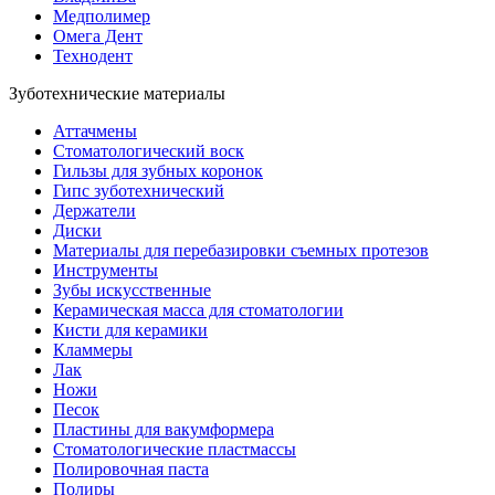
Медполимер
Омега Дент
Технодент
Зуботехнические материалы
Аттачмены
Стоматологический воск
Гильзы для зубных коронок
Гипс зуботехнический
Держатели
Диски
Материалы для перебазировки съемных протезов
Инструменты
Зубы искусственные
Керамическая масса для стоматологии
Кисти для керамики
Кламмеры
Лак
Ножи
Песок
Пластины для вакумформера
Стоматологические пластмассы
Полировочная паста
Полиры