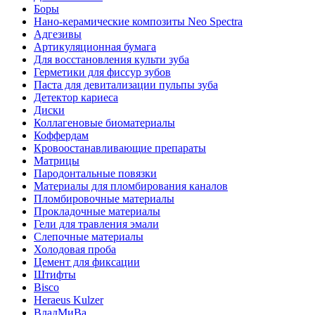
Боры
Нано-керамические композиты Neo Spectra
Адгезивы
Артикуляционная бумага
Для восстановления культи зуба
Герметики для фиссур зубов
Паста для девитализации пульпы зуба
Детектор кариеса
Диски
Коллагеновые биоматериалы
Коффердам
Кровоостанавливающие препараты
Матрицы
Пародонтальные повязки
Материалы для пломбирования каналов
Пломбировочные материалы
Прокладочные материалы
Гели для травления эмали
Слепочные материалы
Холодовая проба
Цемент для фиксации
Штифты
Bisco
Heraeus Kulzer
ВладМиВа