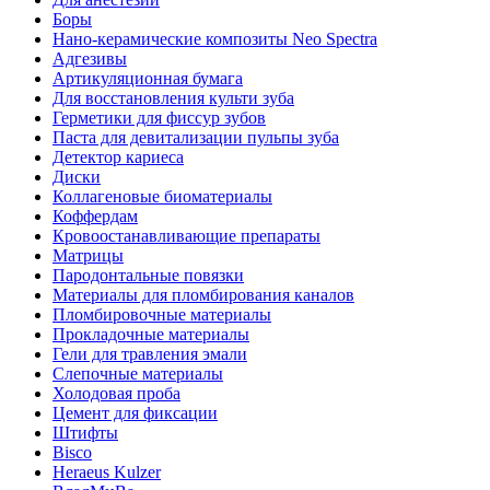
Боры
Нано-керамические композиты Neo Spectra
Адгезивы
Артикуляционная бумага
Для восстановления культи зуба
Герметики для фиссур зубов
Паста для девитализации пульпы зуба
Детектор кариеса
Диски
Коллагеновые биоматериалы
Коффердам
Кровоостанавливающие препараты
Матрицы
Пародонтальные повязки
Материалы для пломбирования каналов
Пломбировочные материалы
Прокладочные материалы
Гели для травления эмали
Слепочные материалы
Холодовая проба
Цемент для фиксации
Штифты
Bisco
Heraeus Kulzer