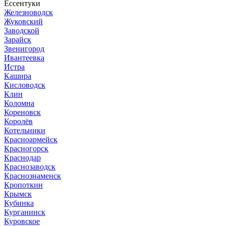
Ессентуки
Железноводск
Жуковский
Заводской
Зарайск
Звенигород
Ивантеевка
Истра
Кашира
Кисловодск
Клин
Коломна
Кореновск
Королёв
Котельники
Красноармейск
Красногорск
Краснодар
Краснозаводск
Краснознаменск
Кропоткин
Крымск
Кубинка
Курганинск
Куровское