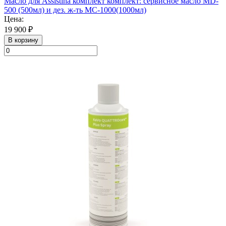
Масло для Assistina комплект комплект: сервисное масло MD-
500 (500мл) и дез. ж-ть MC-1000(1000мл)
Цена:
19 900 ₽
В корзину