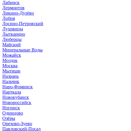
Лабинск
Лермонтов
Ликино-Дулёво
Лобня
Лосино-Петровский
Луховицы
Лыткарино
Люберцы
Майский
Минеральные Воды
Можайск
Моздок
Москва
Мытищи
Назрань
Нальчик
Наро-Фоминск
Нарткала
Новокубанск
Новороссийск
Ногинск
Одинцово
Озёры
Орехово-Зуево
Павловский-Посад