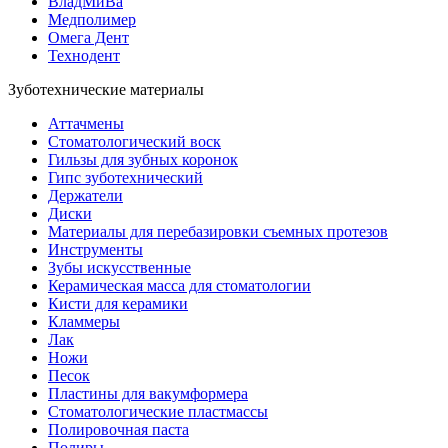
ВладМиВа
Медполимер
Омега Дент
Технодент
Зуботехнические материалы
Аттачмены
Стоматологический воск
Гильзы для зубных коронок
Гипс зуботехнический
Держатели
Диски
Материалы для перебазировки съемных протезов
Инструменты
Зубы искусственные
Керамическая масса для стоматологии
Кисти для керамики
Кламмеры
Лак
Ножи
Песок
Пластины для вакумформера
Стоматологические пластмассы
Полировочная паста
Полиры