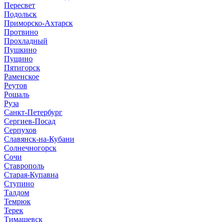
Пересвет
Подольск
Приморско-Ахтарск
Протвино
Прохладный
Пушкино
Пущино
Пятигорск
Раменское
Реутов
Рошаль
Руза
Санкт-Петербург
Сергиев-Посад
Серпухов
Славянск-на-Кубани
Солнечногорск
Сочи
Ставрополь
Старая-Купавна
Ступино
Талдом
Темрюк
Терек
Тимашевск