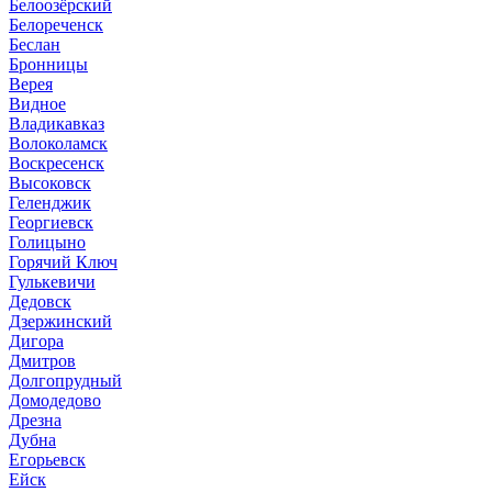
Белоозёрский
Белореченск
Беслан
Бронницы
Верея
Видное
Владикавказ
Волоколамск
Воскресенск
Высоковск
Геленджик
Георгиевск
Голицыно
Горячий Ключ
Гулькевичи
Дедовск
Дзержинский
Дигора
Дмитров
Долгопрудный
Домодедово
Дрезна
Дубна
Егорьевск
Ейск